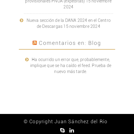
provisionales PNOA (expeditas)
15 noviembre
2024
Nueva sección de la DANA 2024 en el Centro
de Descargas
15 noviembre 2024
Comentarios en: Blog
Ha ocurrido un error que, probablemente,
implique que se ha caído el feed. Prueba de
nuevo más tarde.
© Copyright Juan Sánchez del Río