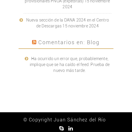
provisionales PNOA (expeditas)
15 noviembre
2024
Nueva sección de la DANA 2024 en el Centro
de Descargas
15 noviembre 2024
Comentarios en: Blog
Ha ocurrido un error que, probablemente,
implique que se ha caído el feed. Prueba de
nuevo más tarde.
© Copyright Juan Sánchez del Río